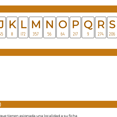
J
K
L
M
N
O
P
Q
R
S
45
8
172
357
56
64
217
9
274
206
)
 que tienen asignada una localidad a su ficha