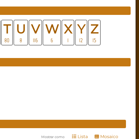
T
U
V
W
X
Y
Z
80
8
116
6
1
12
15
Lista
Mosaico
Mostrar como