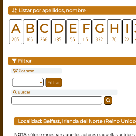
Listar por apellidos, nombre
A
B
C
D
E
F
G
H
I
205
165
266
185
55
115
332
70
22
Filtrar
Por sexo
Buscar
Localidad:
Belfast, Irlanda del Norte (Reino Unido
NOTA:
sólo se muestran aquellos actores o aquellas actrices