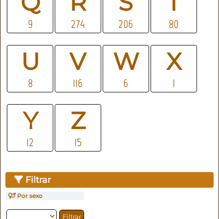
Q
R
S
T
9
274
206
80
U
V
W
X
8
116
6
1
Y
Z
12
15
Filtrar
Por sexo