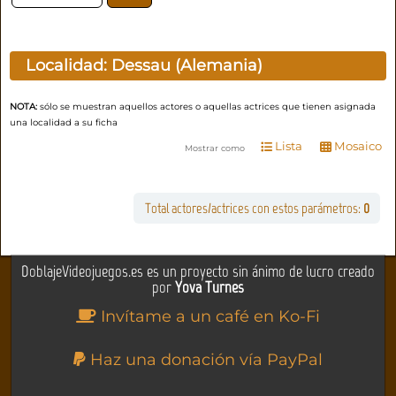
Localidad:
Dessau (Alemania)
NOTA:
sólo se muestran aquellos actores o aquellas actrices que tienen asignada
una localidad a su ficha
Lista
Mosaico
Mostrar como
Total actores/actrices con estos parámetros:
0
DoblajeVideojuegos.es es un proyecto sin ánimo de lucro creado
por
Yova Turnes
Invítame a un café en Ko-Fi
Haz una donación vía PayPal