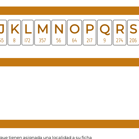
J
K
L
M
N
O
P
Q
R
S
45
8
172
357
56
64
217
9
274
206
 que tienen asignada una localidad a su ficha