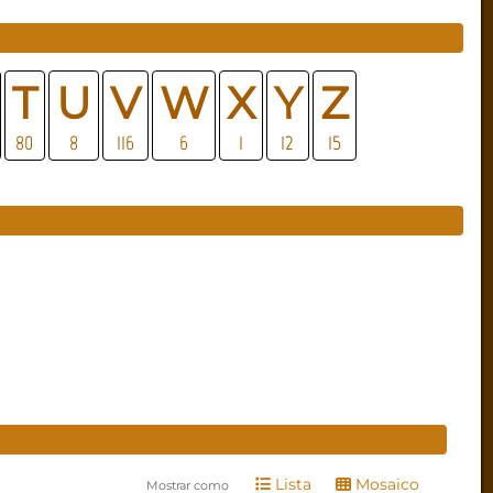
T
U
V
W
X
Y
Z
80
8
116
6
1
12
15
Lista
Mosaico
Mostrar como