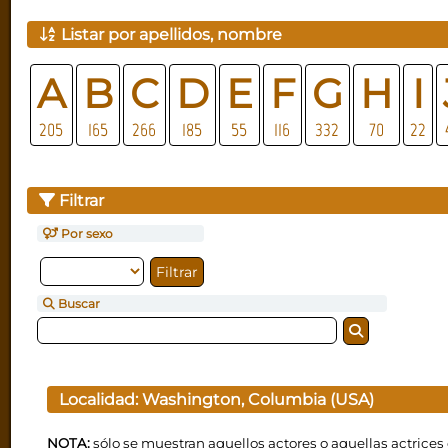
Listar por apellidos, nombre
A
B
C
D
E
F
G
H
I
205
165
266
185
55
116
332
70
22
Filtrar
Por sexo
Buscar
Localidad:
Washington, Columbia (USA)
NOTA:
sólo se muestran aquellos actores o aquellas actrices