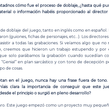
ontadnos cómo fue el proceso de doblaje, ¿hasta qué pu
erial o información habéis proporcionado al director
de doblaje del juego, tanto en inglés como en español. 
ron (guiones, fichas de personajes, etc…). Los directores
istir a todas las grabaciones. Si veíamos algo que no 
e, creemos que hicieron un trabajo estupendo y por 
 que solo parábamos la grabación cuando sucedían co
“Genial” en plan sarcástico y con tono de decepción p
ipo de cosas.
otan en el juego, nunca hay una frase fuera de tono.
níais clara la importancia de conseguir que este ju
desde el principio o surgió en pleno desarrollo?
laro. Este juego empezó como un proyecto muy pequeñ