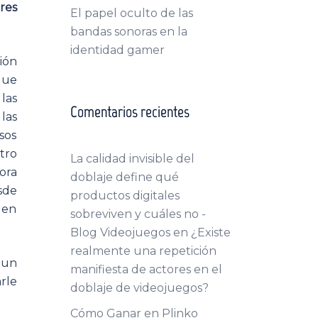
res
El papel oculto de las
bandas sonoras en la
identidad gamer
ión
que
las
Comentarios recientes
las
sos
tro
La calidad invisible del
ora
doblaje define qué
sde
productos digitales
 en
sobreviven y cuáles no -
Blog Videojuegos
en
¿Existe
realmente una repetición
 un
manifiesta de actores en el
rle
doblaje de videojuegos?
Cómo Ganar en Plinko