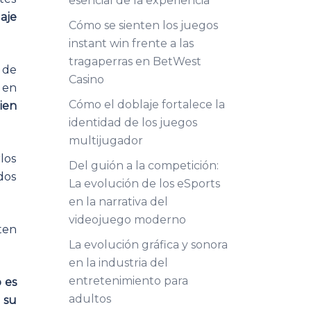
esencial de la experiencia
aje
Cómo se sienten los juegos
instant win frente a las
tragaperras en BetWest
 de
Casino
 en
Cómo el doblaje fortalece la
ien
identidad de los juegos
multijugador
los
Del guión a la competición:
dos
La evolución de los eSports
en la narrativa del
videojuego moderno
ten
La evolución gráfica y sonora
en la industria del
entretenimiento para
 es
adultos
 su