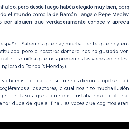
influído, pero desde luego habéis elegido muy bien, por
odo el mundo como la de Ramón Langa o Pepe Mediavil
s por alguien que verdaderamente conoce y aprecia
en español. Sabemos que hay mucha gente que hoy en 
btitulada, pero a nosotros siempre nos ha gustado ver 
o cual no significa que no apreciemos las voces en inglés
 inglesa de Randal’s Monday).
o ya hemos dicho antes, sí que nos dieron la oprtunidad
giéramos a los actores, lo cual nos hizo mucha ilusión
er… incluso alguna que nos gustaba mucho al final
nor duda de que al final, las voces que cogimos eran 