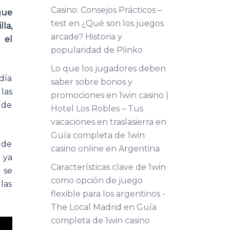
Casino: Consejos Prácticos –
que
test
en
¿Qué son los juegos
la,
arcade? Historia y
 el
popularidad de Plinko
Lo que los jugadores deben
día
saber sobre bonos y
las
promociones en 1win casino |
, de
Hotel Los Robles – Tus
vacaciones en traslasierra
en
Guía completa de 1win
 de
casino online en Argentina
 ya
Características clave de 1win
 se
como opción de juego
las
flexible para los argentinos -
The Local Madrid
en
Guía
completa de 1win casino