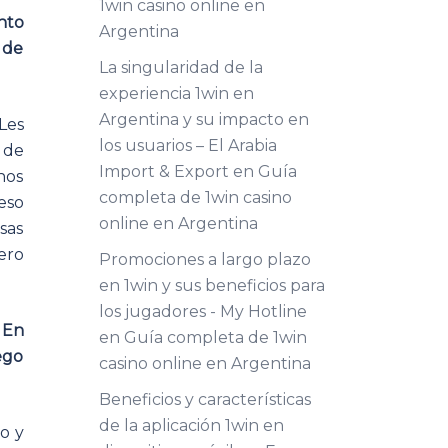
1win casino online en
nto
Argentina
 de
La singularidad de la
experiencia 1win en
Argentina y su impacto en
Les
los usuarios – El Arabia
 de
Import & Export
en
Guía
nos
completa de 1win casino
eso
online en Argentina
sas
ero
Promociones a largo plazo
en 1win y sus beneficios para
los jugadores - My Hotline
 En
en
Guía completa de 1win
ego
casino online en Argentina
Beneficios y características
de la aplicación 1win en
o y