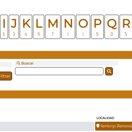
I
J
K
L
M
N
O
P
Q
R
6
3
4
9
7
1
1
9
0
5
Buscar
LOCALIDAD
Hamburgo (Alemania)