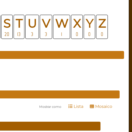
S
T
U
V
W
X
Y
Z
20
13
3
3
1
0
0
0
Lista
Mosaico
Mostrar como