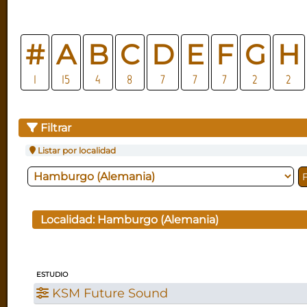
#
A
B
C
D
E
F
G
H
1
15
4
8
7
7
7
2
2
Filtrar
Listar por localidad
Localidad:
Hamburgo (Alemania)
ESTUDIO
KSM Future Sound