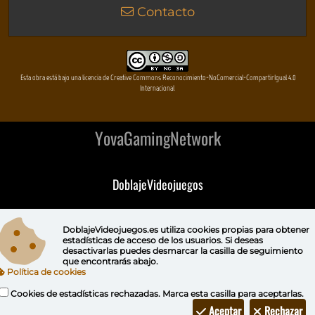
Contacto
Esta obra está bajo una licencia de Creative Commons Reconocimiento-NoComercial-CompartirIgual 4.0
Internacional
YovaGamingNetwork
DoblajeVideojuegos
DeVuego
DoblajeVideojuegos.es utiliza
cookies propias
para obtener
estadísticas de acceso de los usuarios. Si deseas
DeVuego GAL
desactivarlas puedes
desmarcar la casilla de seguimiento
que encontrarás abajo.
Política de cookies
DeVuego LATAM
Cookies de estadísticas rechazadas. Marca esta casilla para aceptarlas.
DeVuego Portugal
Aceptar
Rechazar