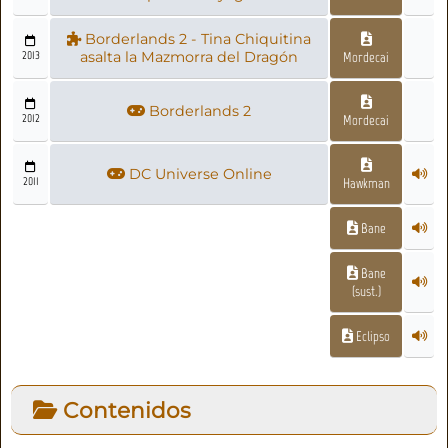
Borderlands 2 - Tina Chiquitina
2013
asalta la Mazmorra del Dragón
Mordecai
Borderlands 2
2012
Mordecai
DC Universe Online
2011
Hawkman
Bane
Bane
(sust.)
Eclipso
Contenidos