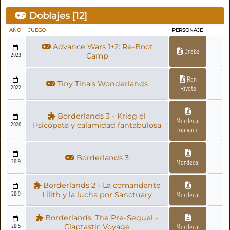
Doblajes [
12
]
AÑO
JUEGO
PERSONAJE
Advance Wars 1+2: Re-Boot
Drake
2023
Camp
Ron
Tiny Tina’s Wonderlands
2022
Rivote
Borderlands 3 - Krieg el
Mordecai
2020
Psicópata y calamidad fantabulosa
malvado
Borderlands 3
2019
Mordecai
Borderlands 2 - La comandante
2019
Lilith y la lucha por Sanctuary
Mordecai
Borderlands: The Pre-Sequel -
2015
Claptastic Voyage
Mordecai