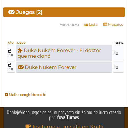
Juegos [2]
Lista
Mosaico
Mostrar como
PERFIL
AÑO
JUEGO
Duke Nukem Forever - El doctor
2011
que me clonó
Duke Nukem Forever
2011
Añadir o corregir información
DoblajeVideojuegos.es es un proyecto sin ánimo de lucro creado
por
Yova Turnes
Invítame a un café en Ko-Fi