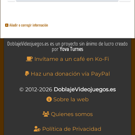
Añadir o corregir información
DoblajeVideojuegos.es es un proyecto sin ánimo de lucro creado
por
Yova Turnes
Invítame a un café en Ko-Fi
Haz una donación vía PayPal
© 2012-2026
DoblajeVideojuegos.es
Sobre la web
Quienes somos
Política de Privacidad