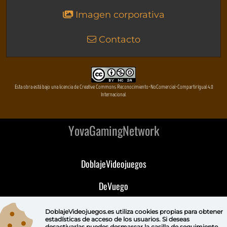
Imagen corporativa
Contacto
Esta obra está bajo una licencia de Creative Commons Reconocimiento-NoComercial-CompartirIgual 4.0
Internacional
YovaGamingNetwork
DoblajeVideojuegos
DeVuego
DeVuego GAL
DoblajeVideojuegos.es utiliza
cookies propias
para obtener
estadísticas de acceso de los usuarios. Si deseas
desactivarlas puedes
desmarcar la casilla de seguimiento