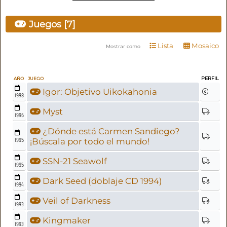
Juegos [7]
Lista
Mosaico
Mostrar como
PERFIL
AÑO
JUEGO
Igor: Objetivo Uikokahonia
1998
Myst
1996
¿Dónde está Carmen Sandiego?
1995
¡Búscala por todo el mundo!
SSN-21 Seawolf
1995
Dark Seed (doblaje CD 1994)
1994
Veil of Darkness
1993
Kingmaker
1993