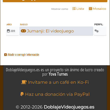
Lista
Mosaico
Mostrar como
PERFIL
AÑO
JUEGO
Jumanji: El videojuego
2019
Añadir o corregir información
DoblajeVideojuegos.es es un proyecto sin ánimo de lucro creado
por
Yova Turnes
Invítame a un café en Ko-Fi
Haz una donación vía PayPal
© 2012-2026
DoblajeVideojuegos.es