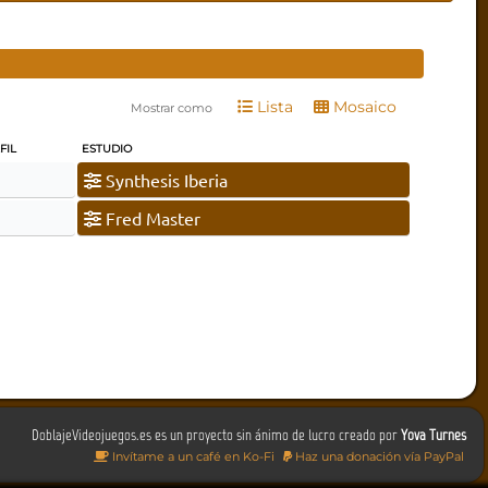
Lista
Mosaico
Mostrar como
FIL
ESTUDIO
Synthesis Iberia
Fred Master
DoblajeVideojuegos.es es un proyecto sin ánimo de lucro creado por
Yova Turnes
Invítame a un café en Ko-Fi
Haz una donación vía PayPal