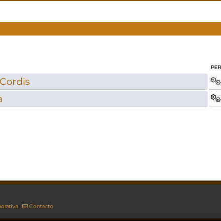
PER
 Cordis
a
orativa
Contacto