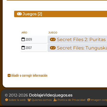
Juegos [2]
AÑO
JUEGO
Secret Files 2: Puritas
2009
Secret Files: Tungusk
2007
Añadir o corregir información
© 2012-2026
DoblajeVideojuegos.es
Sobre la web
Quienes somos
Política de Privacidad
Imagen corp