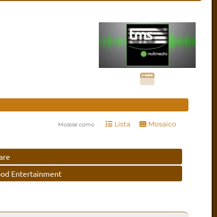
Lista
Mosaico
Mostrar como
are
d Entertainment