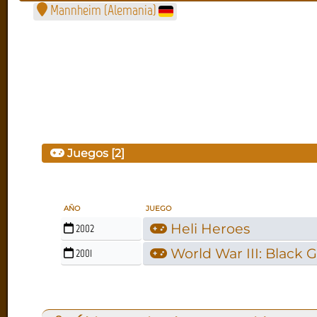
Mannheim (Alemania)
Juegos [2]
AÑO
JUEGO
Heli Heroes
2002
World War III: Black 
2001