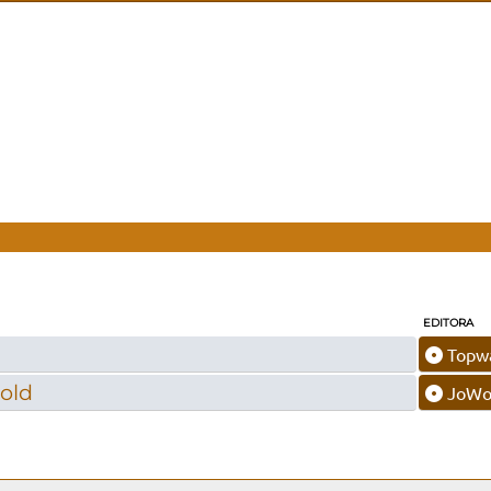
EDITORA
Topw
Gold
JoWoo