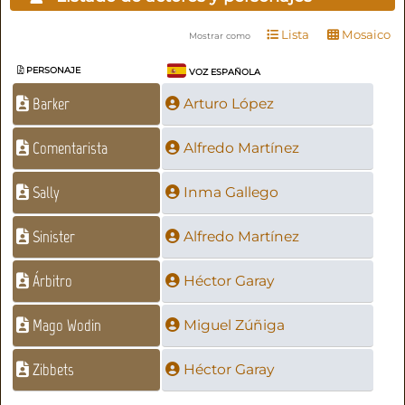
Lista
Mosaico
Mostrar como
PERSONAJE
VOZ ESPAÑOLA
Barker
Arturo López
Comentarista
Alfredo Martínez
Sally
Inma Gallego
Sinister
Alfredo Martínez
Árbitro
Héctor Garay
Mago Wodin
Miguel Zúñiga
Zibbets
Héctor Garay