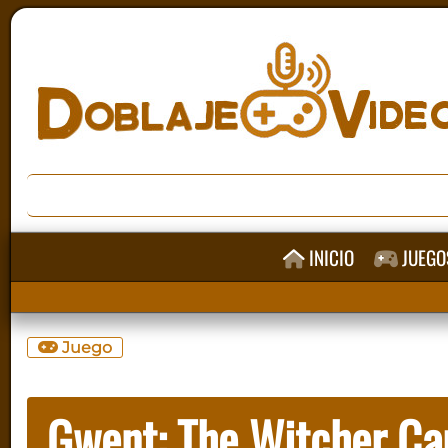
INICIO
JUEGO
Juego
Gwent: The Witcher C