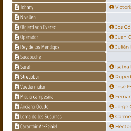
Johnny
Victor
Nivellen
Olgierd von Everec
Jos G
Operador
Juan C
Rey de los Mendigos
Julián
Sacabuche
Sarah
Isatxa
Stregobor
Rupert
Vaedermakar
José E
Milicia campesina
Fernan
Anciano Oculto
Jorge 
Loma de los Susurros
Carme
Caranthir Ar-Feiniel
Hécto