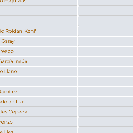
o Esquivias
o Roldán 'Keni'
 Garay
Crespo
García Insúa
o Llano
Ramírez
do de Luis
des Cepeda
renzo
e Lles