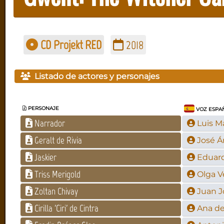
CD Projekt RED
2018
Listado de actores y personajes
PERSONAJE
VOZ ESPA
Narrador
Luis M
Geralt de Rivia
José Á
Jaskier
Eduar
Triss Merigold
Olga V
Zoltan Chivay
Juan J
Cirilla 'Ciri' de Cintra
Ana de