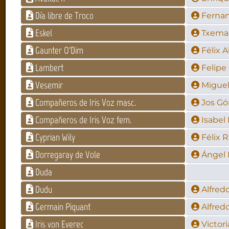
Día libre de Troco
Fernan
Eskel
Txema
Gaunter O'Dim
Félix A
Lambert
Felipe
Vesemir
Miguel
Compañeros de Iris Voz masc.
Jos G
Compañeros de Iris Voz fem.
Isabel
Cyprian Wily
Félix R
Dorregaray de Vole
Ángel
Duda
Dudu
Alfred
Germain Piquant
Alfred
Iris von Everec
Victor