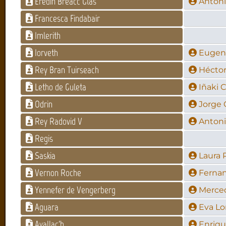
Eredin Bréacc Glas
Antoni
Francesca Findabair
Imlerith
Iorveth
Eugeni
Rey Bran Tuirseach
Héctor
Letho de Guleta
Iñaki 
Odrin
Jorge 
Rey Radovid V
Antoni
Regis
Saskia
Laura 
Vernon Roche
Fernan
Yennefer de Vengerberg
Merce
Aguara
Eva Lo
Avallac'h
Enriqu