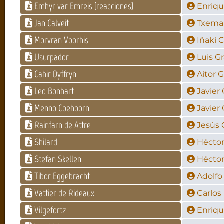
Emhyr var Emreis (reacciones)
Enriqu
Jan Calveit
Txema
Morvran Voorhis
Iñaki 
Usurpador
Luis G
Cahir Dyffryn
Aitor 
Leo Bonhart
Javier
Menno Coehoorn
Javier
Rainfarn de Attre
Jesús 
Shilard
Héctor
Stefan Skellen
Héctor
Tibor Eggebracht
Adolfo
Vattier de Rideaux
Carlos
Vilgefortz
Enriqu