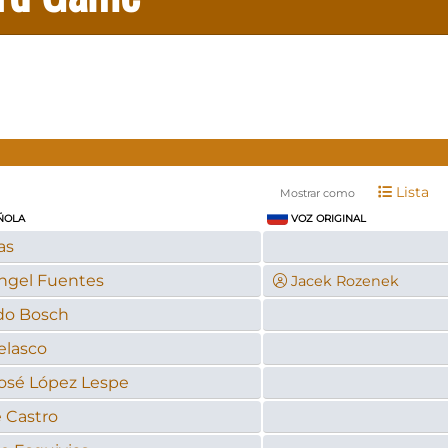
Lista
Mostrar como
ÑOLA
VOZ ORIGINAL
as
ngel Fuentes
Jacek Rozenek
do Bosch
elasco
osé López Lespe
 Castro