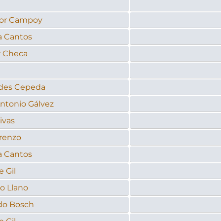
dor Campoy
a Cantos
r Checa
des Cepeda
ntonio Gálvez
ivas
renzo
a Cantos
e Gil
o Llano
do Bosch