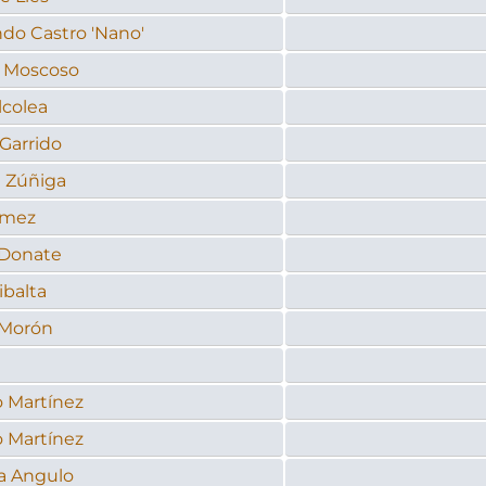
do Castro 'Nano'
 Moscoso
lcolea
 Garrido
 Zúñiga
ómez
 Donate
ibalta
 Morón
o Martínez
o Martínez
ia Angulo