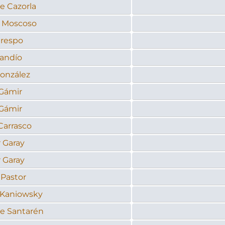
e Cazorla
 Moscoso
Crespo
randío
González
 Gámir
 Gámir
Carrasco
 Garay
 Garay
 Pastor
 Kaniowsky
e Santarén