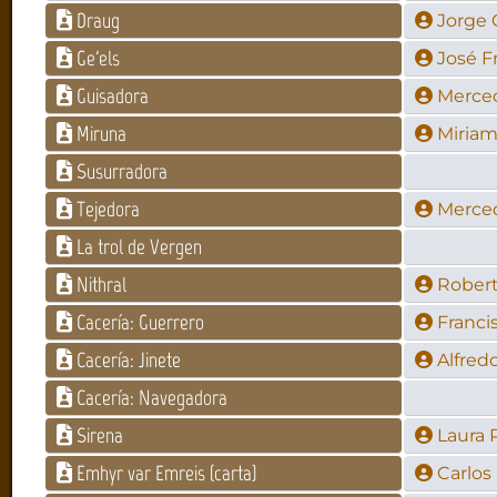
Draug
Jorge 
Ge'els
José Fr
Guisadora
Merce
Miruna
Miriam
Susurradora
Tejedora
Merce
La trol de Vergen
Nithral
Robert
Cacería: Guerrero
Franci
Cacería: Jinete
Alfred
Cacería: Navegadora
Sirena
Laura 
Emhyr var Emreis (carta)
Carlos