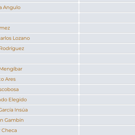
ia Angulo
ómez
arlos Lozano
 Rodríguez
 Mengíbar
o Ares
scobosa
do Elegido
García Insúa
n Gambín
r Checa