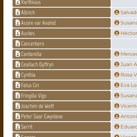
Xarthisius
Albrich
Salva
Assire var Anahid
Susan
Auckes
Hécto
Cancerbero
Cantarella
Merce
Ceallach Dyffryn
Juan A
Cynthia
Rosa V
Falsa Ciri
Eva Lo
Fringilla Vigo
Susan
Joachim de Wett
Vicent
Peter Saar Gwynleve
Antoni
Serrit
Eduar