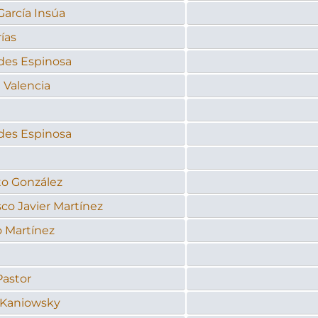
García Insúa
ías
des Espinosa
 Valencia
des Espinosa
o González
sco Javier Martínez
o Martínez
Pastor
 Kaniowsky