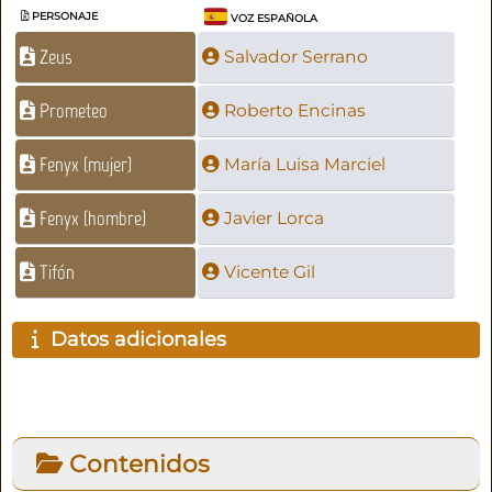
PERSONAJE
VOZ ESPAÑOLA
Zeus
Salvador Serrano
Prometeo
Roberto Encinas
Fenyx (mujer)
María Luisa Marciel
Fenyx (hombre)
Javier Lorca
Tifón
Vicente Gil
Datos adicionales
Contenidos