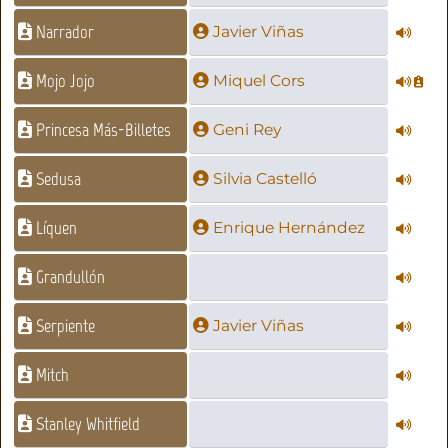
Narrador
Javier Viñas
Mojo Jojo
Miquel Cors
Princesa Más-Billetes
Geni Rey
Sedusa
Silvia Castelló
Líquen
Enrique Hernández
Grandullón
Serpiente
Javier Viñas
Mitch
Stanley Whitfield