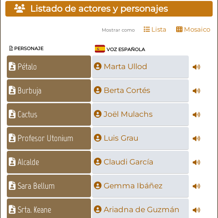
Listado de actores y personajes
Lista
Mosaico
Mostrar como
PERSONAJE
VOZ ESPAÑOLA
Pétalo
Marta Ullod
Burbuja
Berta Cortés
Cactus
Joël Mulachs
Profesor Utonium
Luis Grau
Alcalde
Claudi García
Sara Bellum
Gemma Ibáñez
Srta. Keane
Ariadna de Guzmán