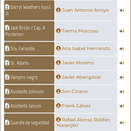
Darryl Weathers (sust.
Juan Antonio Arroyo
3)
Jack Brolin / Cap. A
Txema Moscoso
Posteriori
Sra. Farnickle
Ana Isabel Hernando
Sr. Adams
Javier Moreno
Vampiro negro
Javier Abengózar
Asistente Johnson
Jon Ciriano
Asistente Janson
Frank Gálvez
Rafael Alonso Roldán
Guardia de seguridad
'Naranjito'