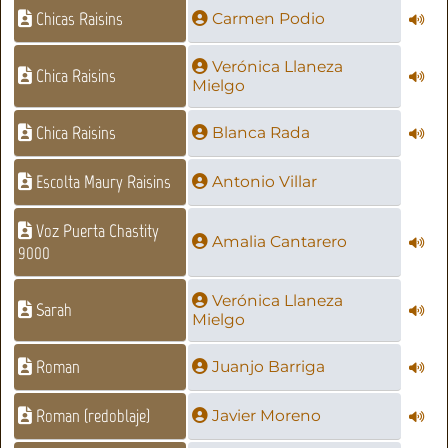
Chicas Raisins
Carmen Podio
Verónica Llaneza
Chica Raisins
Mielgo
Chica Raisins
Blanca Rada
Escolta Maury Raisins
Antonio Villar
Voz Puerta Chastity
Amalia Cantarero
9000
Verónica Llaneza
Sarah
Mielgo
Roman
Juanjo Barriga
Roman (redoblaje)
Javier Moreno