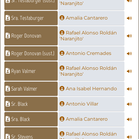
Sr. Testaburger (sust.)
'Naranjito'
Sra. Testaburger
Amalia Cantarero
Rafael Alonso Roldán
Roger Donovan
'Naranjito'
Roger Donovan (sust.)
Antonio Cremades
Rafael Alonso Roldán
Ryan Valmer
'Naranjito'
Sarah Valmer
Ana Isabel Hernando
Sr. Black
Antonio Villar
Sra. Black
Amalia Cantarero
Rafael Alonso Roldán
Sr. Stevens