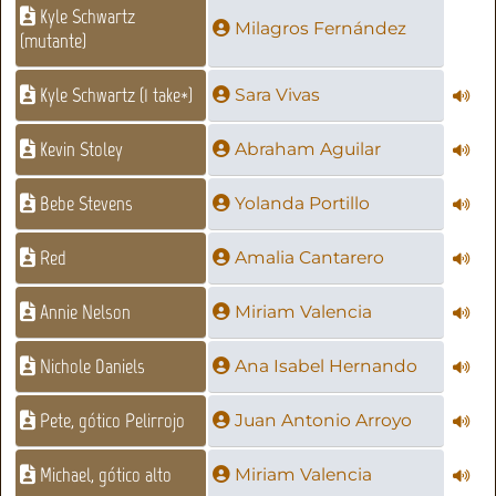
Kyle Schwartz
Milagros Fernández
(mutante)
Kyle Schwartz (1 take*)
Sara Vivas
Kevin Stoley
Abraham Aguilar
Bebe Stevens
Yolanda Portillo
Red
Amalia Cantarero
Annie Nelson
Miriam Valencia
Nichole Daniels
Ana Isabel Hernando
Pete, gótico Pelirrojo
Juan Antonio Arroyo
Michael, gótico alto
Miriam Valencia