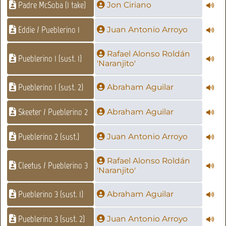
Padre McSoba (1 take)
Jon Ciriano
Eddie / Pueblerino 1
Juan Antonio Arroyo
Rafael Alonso Roldán
Pueblerino 1 (sust. 1)
'Naranjito'
Pueblerino 1 (sust. 2)
Abraham Aguilar
Skeeter / Pueblerino 2
Abraham Aguilar
Pueblerino 2 (sust.)
Juan Antonio Arroyo
Rafael Alonso Roldán
Cleetus / Pueblerino 3
'Naranjito'
Pueblerino 3 (sust. 1)
Abraham Aguilar
Pueblerino 3 (sust. 2)
Juan Antonio Arroyo