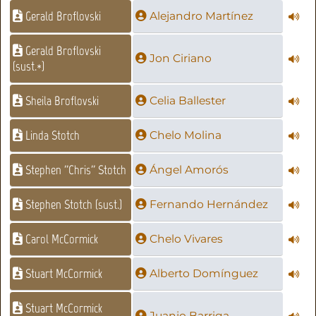
Gerald Broflovski
Alejandro Martínez
Gerald Broflovski
Jon Ciriano
(sust.*)
Sheila Broflovski
Celia Ballester
Linda Stotch
Chelo Molina
Stephen ''Chris'' Stotch
Ángel Amorós
Stephen Stotch (sust.)
Fernando Hernández
Carol McCormick
Chelo Vivares
Stuart McCormick
Alberto Domínguez
Stuart McCormick
Juanjo Barriga