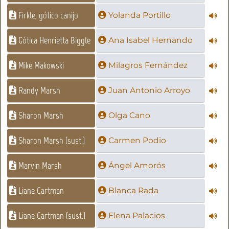
Firkle, gótico canijo
Yolanda Portillo
Gótica Henrietta Biggle
Ana Isabel Hernando
Mike Makowski
Milagros Fernández
Randy Marsh
Juan Antonio Arroyo
Sharon Marsh
Olga Cano
Sharon Marsh (sust.)
Carmen Podio
Marvin Marsh
Ángel Amorós
Liane Cartman
Blanca Rada
Liane Cartman (sust.)
Elena Palacios