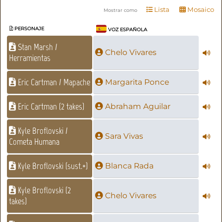
Lista
Mosaico
Mostrar como
PERSONAJE
VOZ ESPAÑOLA
Stan Marsh /
Chelo Vivares
Herramientas
Eric Cartman / Mapache
Margarita Ponce
Eric Cartman (2 takes)
Abraham Aguilar
Kyle Broflovski /
Sara Vivas
Cometa Humana
Kyle Broflovski (sust.*)
Blanca Rada
Kyle Broflovski (2
Chelo Vivares
takes)