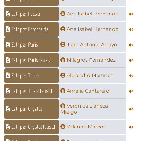
Estríper Fucsia
Ana Isabel Hernando
Estríper Esmeralda
Ana Isabel Hernando
Estríper Paris
Juan Antonio Arroyo
Estríper Paris (sust.)
Milagros Fernández
Estríper Trixie
Alejandro Martínez
Estríper Trixie (sust.)
Amalia Cantarero
Verónica Llaneza
Estríper Crystal
Mielgo
Estríper Crystal (sust.)
Yolanda Mateos