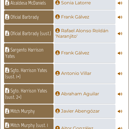
Alcaldesa McDaniels
Sonia Latorre
Oficial Barbrady
Frank Gálvez
Rafael Alonso Roldán
Oficial Barbrady (sust.)
'Naranjito'
Sargento Harrison
Frank Gálvez
Yates
Sgto. Harrison Yates
Antonio Villar
(sust. 1*)
Sgto. Harrison Yates
Abraham Aguilar
(sust. 2*)
Mitch Murphy
Javier Abengózar
Mitch Murphy (sust. 1
Aitor González