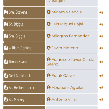
'Naranjito'
Sra. Stevens
Miriam Valencia
Sr. Biggle
Luis Miguel Cajal
Sra. Biggle
Milagros Fernández
William Daniels
Javier Moreno
Francisco Javier García-
Jimbo Kearn
Sáenz
Ned Gerblanski
Frank Gálvez
Sr. Herbert Garrison
Abraham Aguilar
Sr. Mackey
Antonio Villar