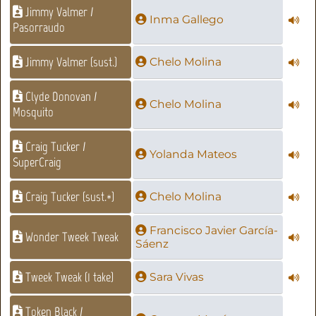
Jimmy Valmer /
Inma Gallego
Pasorraudo
Jimmy Valmer (sust.)
Chelo Molina
Clyde Donovan /
Chelo Molina
Mosquito
Craig Tucker /
Yolanda Mateos
SuperCraig
Craig Tucker (sust.*)
Chelo Molina
Francisco Javier García-
Wonder Tweek Tweak
Sáenz
Tweek Tweak (1 take)
Sara Vivas
Token Black /