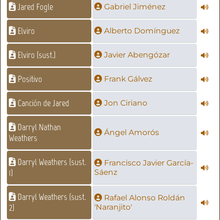
Jared Fogle
Gabriel Jiménez
Elviro
Alberto Domínguez
Elviro (sust.)
Javier Abengózar
Positivo
Frank Gálvez
Canción de Jared
Jon Ciriano
Darryl Nathan
Ángel Amorós
Weathers
Darryl Weathers (sust.
Francisco Javier García-
1)
Sáenz
Darryl Weathers (sust.
Rafael Alonso Roldán
2)
'Naranjito'