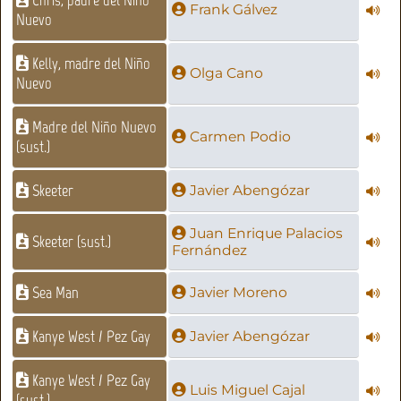
Chris, padre del Niño
Frank Gálvez
Nuevo
Kelly, madre del Niño
Olga Cano
Nuevo
Madre del Niño Nuevo
Carmen Podio
(sust.)
Skeeter
Javier Abengózar
Juan Enrique Palacios
Skeeter (sust.)
Fernández
Sea Man
Javier Moreno
Kanye West / Pez Gay
Javier Abengózar
Kanye West / Pez Gay
Luis Miguel Cajal
(sust.)