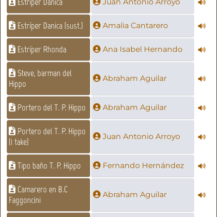
Estríper Danica
Juan Antonio Arroyo
Estríper Danica (sust.)
Amalia Cantarero
Estríper Rhonda
Ana Isabel Hernando
Steve, barman del
Abraham Aguilar
Hippo
Portero del T. P. Hippo
Abraham Aguilar
Portero del T. P. Hippo
Juan Antonio Arroyo
(1 take)
Tipo baño T. P. Hippo
Fernando Hernández
Camarero en B.C
Abraham Aguilar
Faggoncini