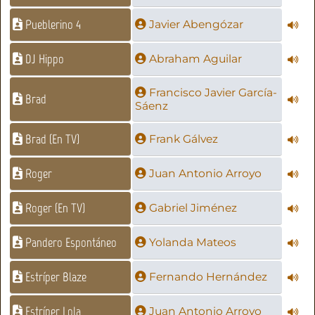
Pueblerino 4
Javier Abengózar
DJ Hippo
Abraham Aguilar
Francisco Javier García-
Brad
Sáenz
Brad (En TV)
Frank Gálvez
Roger
Juan Antonio Arroyo
Roger (En TV)
Gabriel Jiménez
Pandero Espontáneo
Yolanda Mateos
Estríper Blaze
Fernando Hernández
Estríper Lola
Juan Antonio Arroyo