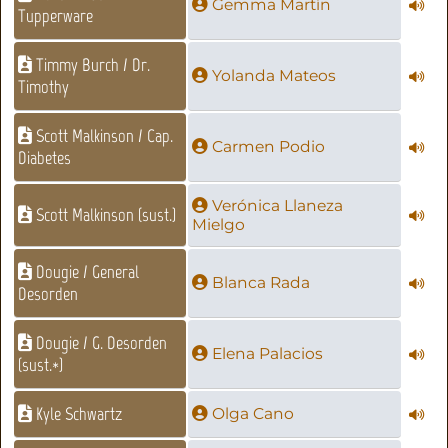
Gemma Martín
Tupperware
Timmy Burch / Dr.
Yolanda Mateos
Timothy
Scott Malkinson / Cap.
Carmen Podio
Diabetes
Verónica Llaneza
Scott Malkinson (sust.)
Mielgo
Dougie / General
Blanca Rada
Desorden
Dougie / G. Desorden
Elena Palacios
(sust.*)
Kyle Schwartz
Olga Cano