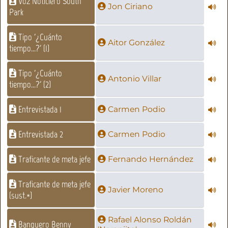
Voz Noticiero South
Jon Ciriano
Park
Tipo '¿Cuánto
Aitor González
tiempo...?' (1)
Tipo '¿Cuánto
Antonio Villar
tiempo...?' (2)
Entrevistada 1
Carmen Podio
Entrevistada 2
Carmen Podio
Traficante de meta jefe
Fernando Hernández
Traficante de meta jefe
Javier Moreno
(sust.*)
Rafael Alonso Roldán
Banquero Benny