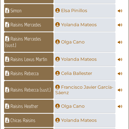
Simon
Elsa Pinillos
Raisins Mercedes
Yolanda Mateos
Raisins Mercedes
Olga Cano
(sust.)
Raisins Lexus Martin
Yolanda Mateos
Raisins Rebecca
Celia Ballester
Francisco Javier García-
Raisins Rebecca (sust.)
Sáenz
Raisins Heather
Olga Cano
Chicas Raisins
Yolanda Mateos