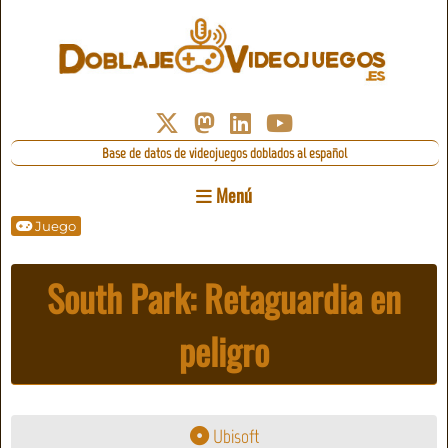
Base de datos de videojuegos doblados al español
Menú
Juego
South Park: Retaguardia en
peligro
Ubisoft