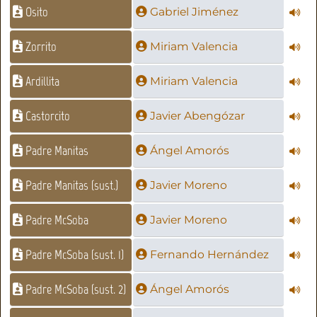
Osito
Gabriel Jiménez
Zorrito
Miriam Valencia
Ardillita
Miriam Valencia
Castorcito
Javier Abengózar
Padre Manitas
Ángel Amorós
Padre Manitas (sust.)
Javier Moreno
Padre McSoba
Javier Moreno
Padre McSoba (sust. 1)
Fernando Hernández
Padre McSoba (sust. 2)
Ángel Amorós