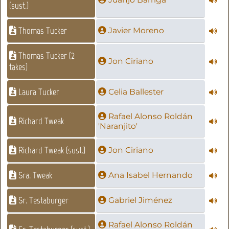
(sust.)
Thomas Tucker
Javier Moreno
Thomas Tucker (2
Jon Ciriano
takes)
Laura Tucker
Celia Ballester
Rafael Alonso Roldán
Richard Tweak
'Naranjito'
Richard Tweak (sust.)
Jon Ciriano
Sra. Tweak
Ana Isabel Hernando
Sr. Testaburger
Gabriel Jiménez
Rafael Alonso Roldán