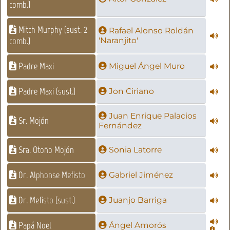
comb.)
Mitch Murphy (sust. 2
Rafael Alonso Roldán
comb.)
'Naranjito'
Padre Maxi
Miguel Ángel Muro
Padre Maxi (sust.)
Jon Ciriano
Juan Enrique Palacios
Sr. Mojón
Fernández
Sra. Otoño Mojón
Sonia Latorre
Dr. Alphonse Mefisto
Gabriel Jiménez
Dr. Mefisto (sust.)
Juanjo Barriga
Papá Noel
Ángel Amorós