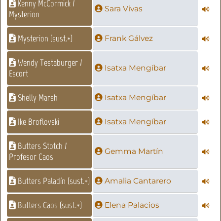
Kenny McCormick /
Sara Vivas
Mysterion
Mysterion (sust.*)
Frank Gálvez
Wendy Testaburger /
Isatxa Mengíbar
Escort
Shelly Marsh
Isatxa Mengíbar
Ike Broflovski
Isatxa Mengíbar
Butters Stotch /
Gemma Martín
Profesor Caos
Butters Paladín (sust.*)
Amalia Cantarero
Butters Caos (sust.*)
Elena Palacios