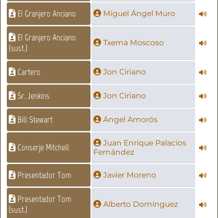
El Granjero Anciano
Miguel Ángel Muro
El Granjero Anciano
Txema Moscoso
(sust.)
Cartero
Jon Ciriano
Sr. Jenkins
Jon Ciriano
Bill Stewart
Ángel Amorós
Juan Enrique Palacios
Conserje Mitchell
Fernández
Presentador Tom
Javier Moreno
Presentador Tom
Alberto Domínguez
(sust.)