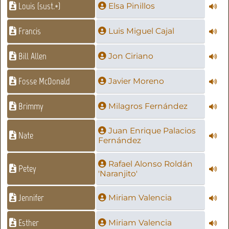
Louis (sust.*)
Elsa Pinillos
Francis
Luis Miguel Cajal
Bill Allen
Jon Ciriano
Fosse McDonald
Javier Moreno
Brimmy
Milagros Fernández
Juan Enrique Palacios
Nate
Fernández
Rafael Alonso Roldán
Petey
'Naranjito'
Jennifer
Miriam Valencia
Esther
Miriam Valencia