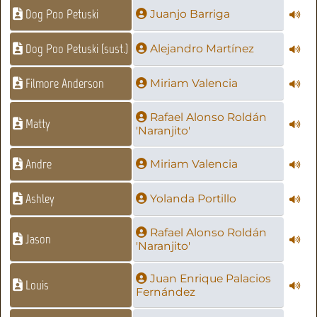
Dog Poo Petuski
Juanjo Barriga
Dog Poo Petuski (sust.)
Alejandro Martínez
Filmore Anderson
Miriam Valencia
Rafael Alonso Roldán
Matty
'Naranjito'
Andre
Miriam Valencia
Ashley
Yolanda Portillo
Rafael Alonso Roldán
Jason
'Naranjito'
Juan Enrique Palacios
Louis
Fernández