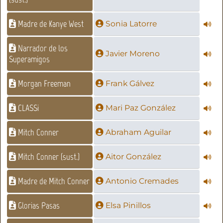
Madre de Kanye West
Sonia Latorre
Narrador de los
Javier Moreno
Superamigos
Morgan Freeman
Frank Gálvez
CLASSi
Mari Paz González
Mitch Conner
Abraham Aguilar
Mitch Conner (sust.)
Aitor González
Madre de Mitch Conner
Antonio Cremades
Glorias Pasas
Elsa Pinillos