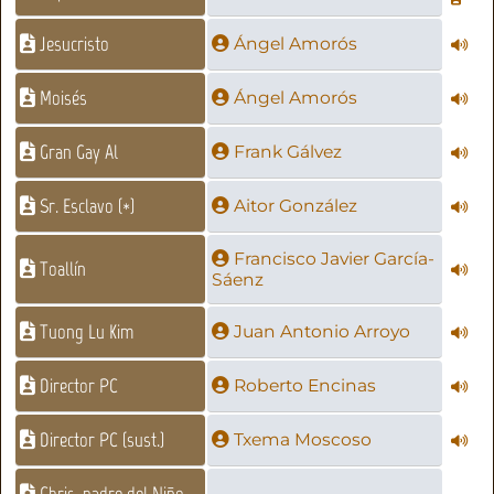
Jesucristo
Ángel Amorós
Moisés
Ángel Amorós
Gran Gay Al
Frank Gálvez
Sr. Esclavo (*)
Aitor González
Francisco Javier García-
Toallín
Sáenz
Tuong Lu Kim
Juan Antonio Arroyo
Director PC
Roberto Encinas
Director PC (sust.)
Txema Moscoso