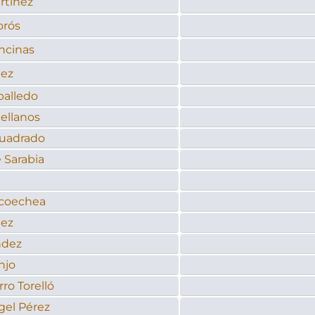
rtínez
orós
ncinas
pez
alledo
ellanos
uadrado
 Sarabia
icoechea
nez
ndez
njo
ro Torelló
gel Pérez