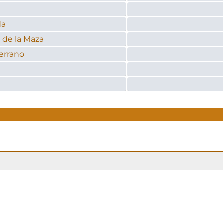
da
 de la Maza
errano
l