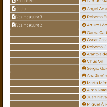
Enrique Soto
Alfredo Ma
Doctor
Ángel Am
Voz masculina 3
Roberto E
Voz masculina 2
Arturo Ló
Gema Carb
Óscar Cast
Roberto C
Arantxa de
Chus Gil
Sergio Go
Ana Jimé
Marta Mé
Alma Nara
Juan Navar
Miguel Án