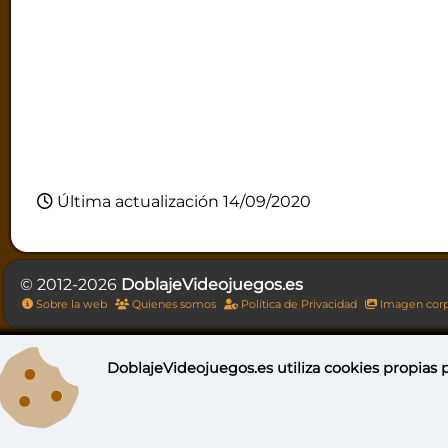
Última actualización 14/09/2020
© 2012-2026
DoblajeVideojuegos.es
Sobre la web
Quienes somos
Política de Privacidad
Imagen corp
DoblajeVideojuegos.es utiliza
cookies propias
p