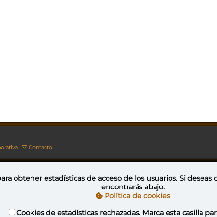
orativa
Contacto
ara obtener estadísticas de acceso de los usuarios. Si deseas
encontrarás abajo.
Esta obra está bajo una licencia de Creative Commons Reconocimiento-NoComercial-CompartirIgual 4.0 Internacional
Política de cookies
Cookies de estadísticas rechazadas. Marca esta casilla par