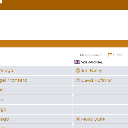
Lista
Mostrar como
VOZ ORIGINAL
árraga
Jon Bailey
gel Montero
David Hoffman
ir
po
ego
iego
Moira Quirk