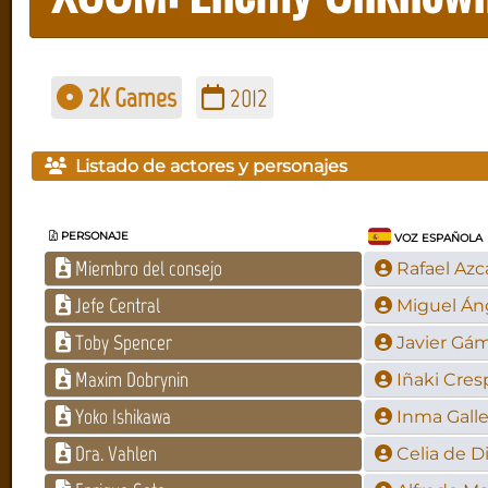
2K Games
2012
Listado de actores y personajes
PERSONAJE
VOZ ESPAÑOLA
Miembro del consejo
Rafael Azc
Jefe Central
Miguel Án
Toby Spencer
Javier Gám
Maxim Dobrynin
Iñaki Cres
Yoko Ishikawa
Inma Gall
Dra. Vahlen
Celia de D