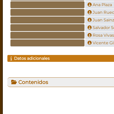
Ana Plaza
Juan Rue
Juan Sainz
Salvador S
Rosa Vivas
Vicente Gi
Datos adicionales
Contenidos