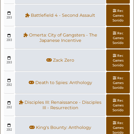
Rec
Battlefield 4 - Second Assault
Games
2013
Sonido
Rec
Omerta: City of Gangsters - The
Games
2013
Japanese Incentive
Sonido
Rec
Zack Zero
Games
2013
Sonido
Rec
Death to Spies: Anthology
Games
2012
Sonido
Rec
Disciples III: Renaissance - Disciples
Games
2012
III - Resurrection
Sonido
Rec
King's Bounty: Anthology
Games
2012
Sonido