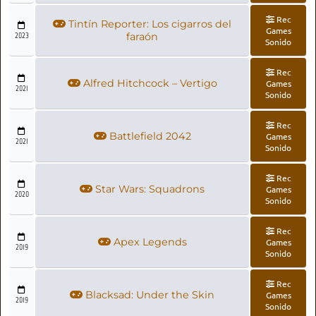
Rec
Tintín Reporter: Los cigarros del
Games
2023
faraón
Sonido
Rec
Alfred Hitchcock – Vertigo
Games
2021
Sonido
Rec
Battlefield 2042
Games
2021
Sonido
Rec
Star Wars: Squadrons
Games
2020
Sonido
Rec
Apex Legends
Games
2019
Sonido
Rec
Blacksad: Under the Skin
Games
2019
Sonido