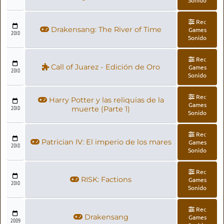
Rec
Drakensang: The River of Time
Games
2010
Sonido
Rec
Call of Juarez - Edición de Oro
Games
2010
Sonido
Rec
Harry Potter y las reliquias de la
Games
2010
muerte (Parte 1)
Sonido
Rec
Patrician IV: El imperio de los mares
Games
2010
Sonido
Rec
RISK: Factions
Games
2010
Sonido
Rec
Drakensang
Games
2009