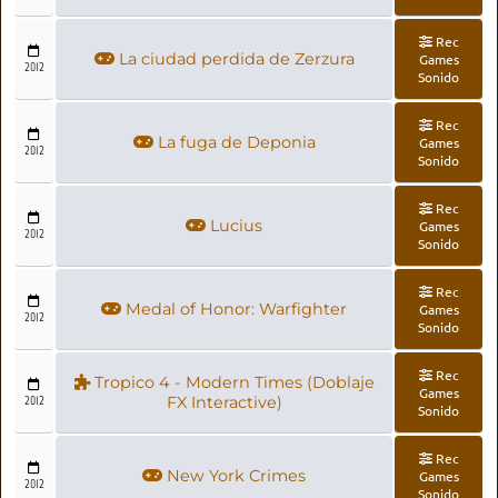
Rec
La ciudad perdida de Zerzura
Games
2012
Sonido
Rec
La fuga de Deponia
Games
2012
Sonido
Rec
Lucius
Games
2012
Sonido
Rec
Medal of Honor: Warfighter
Games
2012
Sonido
Rec
Tropico 4 - Modern Times (Doblaje
Games
2012
FX Interactive)
Sonido
Rec
New York Crimes
Games
2012
Sonido