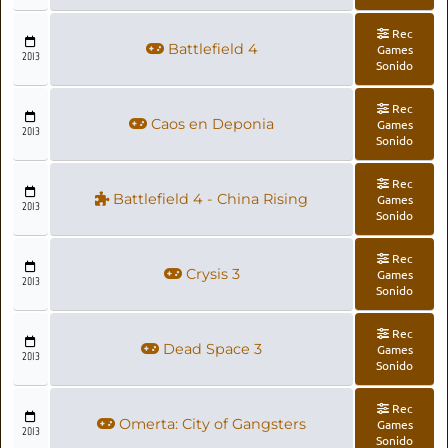
Rec
Battlefield 4
Games
2013
Sonido
Rec
Caos en Deponia
Games
2013
Sonido
Rec
Battlefield 4 - China Rising
Games
2013
Sonido
Rec
Crysis 3
Games
2013
Sonido
Rec
Dead Space 3
Games
2013
Sonido
Rec
Omerta: City of Gangsters
Games
2013
Sonido