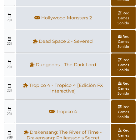
Rec
Hollywood Monsters 2
Games
2011
Sonido
Rec
Dead Space 2 - Severed
Games
2011
Sonido
Rec
Dungeons - The Dark Lord
Games
2011
Sonido
Rec
Tropico 4 - Trópico 4 [Edición FX
Games
2011
Interactive]
Sonido
Rec
Tropico 4
Games
2011
Sonido
Rec
Drakensang: The River of Time -
Games
2010
Drakensang: Phileasson's Secret
Sonido