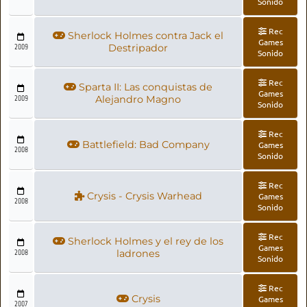
Sonido
Rec
Sherlock Holmes contra Jack el
Games
2009
Destripador
Sonido
Rec
Sparta II: Las conquistas de
Games
2009
Alejandro Magno
Sonido
Rec
Battlefield: Bad Company
Games
2008
Sonido
Rec
Crysis - Crysis Warhead
Games
2008
Sonido
Rec
Sherlock Holmes y el rey de los
Games
2008
ladrones
Sonido
Rec
Crysis
Games
2007