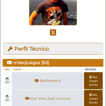
Perfil Técnico
Videojuegos [
63
]
AÑO
JUEGO
ESTUDIO
Rec
Battlefield 6
Games
2025
Sonido
Rec
Star Wars Jedi: Survivor
Games
2023
Sonido