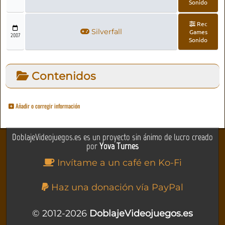
Sonido
Rec
Silverfall
Games
2007
Sonido
Contenidos
Añadir o corregir información
DoblajeVideojuegos.es es un proyecto sin ánimo de lucro creado
por
Yova Turnes
Invítame a un café en Ko-Fi
Haz una donación vía PayPal
© 2012-2026
DoblajeVideojuegos.es