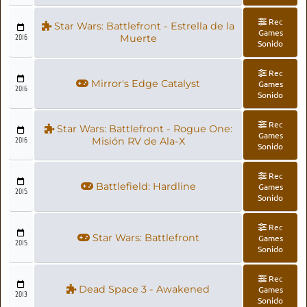
Rec
Star Wars: Battlefront - Estrella de la
Games
2016
Muerte
Sonido
Rec
Mirror's Edge Catalyst
Games
2016
Sonido
Rec
Star Wars: Battlefront - Rogue One:
Games
2016
Misión RV de Ala-X
Sonido
Rec
Battlefield: Hardline
Games
2015
Sonido
Rec
Star Wars: Battlefront
Games
2015
Sonido
Rec
Dead Space 3 - Awakened
Games
2013
Sonido