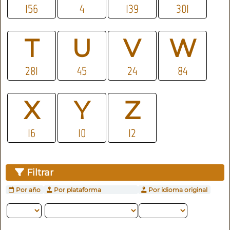
156
4
139
301
T
U
V
W
281
45
24
84
X
Y
Z
16
10
12
Filtrar
Por año
Por plataforma
Por idioma original