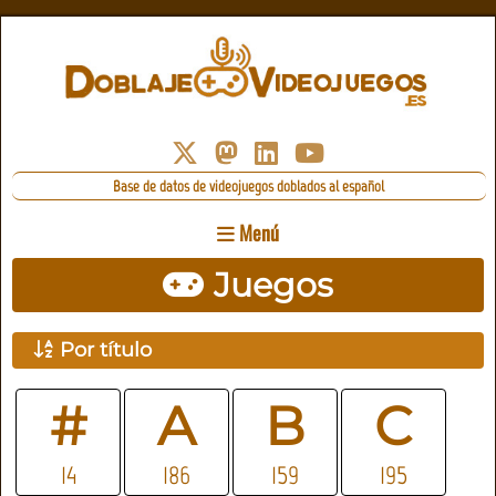
Base de datos de videojuegos doblados al español
Menú
Juegos
Por título
#
A
B
C
14
186
159
195