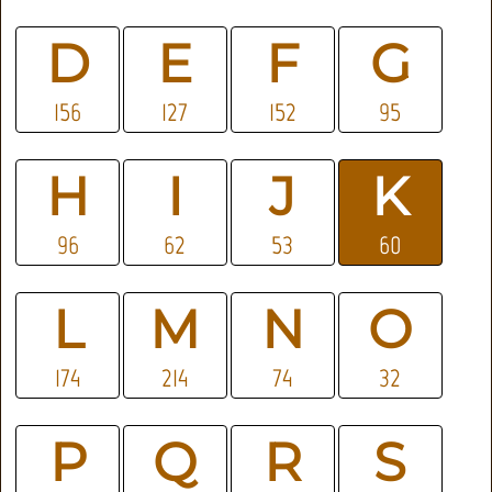
D
E
F
G
156
127
152
95
H
I
J
K
96
62
53
60
L
M
N
O
174
214
74
32
P
Q
R
S