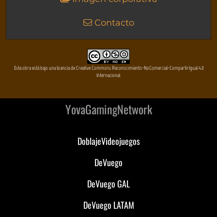
Contacto
Esta obra está bajo una licencia de Creative Commons Reconocimiento-NoComercial-CompartirIgual 4.0
Internacional
YovaGamingNetwork
DoblajeVideojuegos
DeVuego
DeVuego GAL
DeVuego LATAM