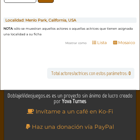
Localidad:
Menlo Park, California, USA
NOTA:
sólo se muestran aquellos actores o aquellas actrices que tienen asignada
una localidad a su ficha
Lista
Mosaico
Mostrar como
Total actores/actrices con estos parámetros:
0
DoblajeVideojuegos.es es un proyecto sin ánimo de lucro creado
por
Yova Turnes
Invítame a un café en Ko-Fi
Haz una donación vía PayPal