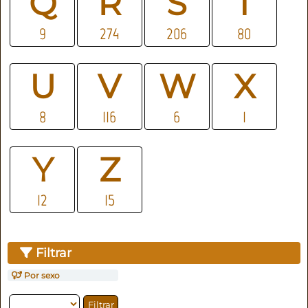
Q
R
S
T
9
274
206
80
U
V
W
X
8
116
6
1
Y
Z
12
15
Filtrar
Por sexo