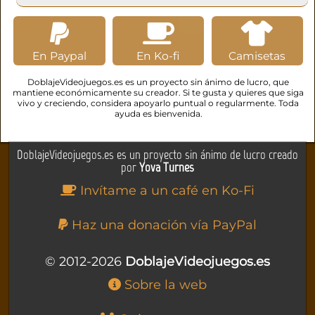
En Paypal
En Ko-fi
Camisetas
DoblajeVideojuegos.es es un proyecto sin ánimo de lucro, que
mantiene económicamente su creador. Si te gusta y quieres que siga
vivo y creciendo, considera apoyarlo puntual o regularmente. Toda
ayuda es bienvenida.
DoblajeVideojuegos.es es un proyecto sin ánimo de lucro creado
por
Yova Turnes
Invítame a un café en Ko-Fi
Haz una donación vía PayPal
© 2012-2026
DoblajeVideojuegos.es
Sobre la web