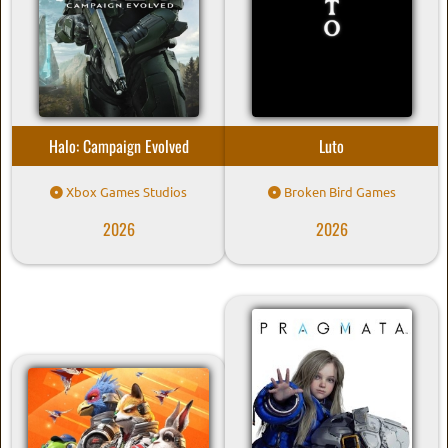
Halo: Campaign Evolved
Luto
Xbox Games Studios
Broken Bird Games
2026
2026