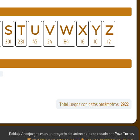
S
T
U
V
W
X
Y
Z
301
281
45
24
84
16
10
12
Total juegos con estos parámetros:
2922
DoblajeVideojuegos.es es un proyecto sin ánimo de lucro creado por
Yova Turnes
Invítame a un café en Ko-Fi
Haz una donación vía PayPal