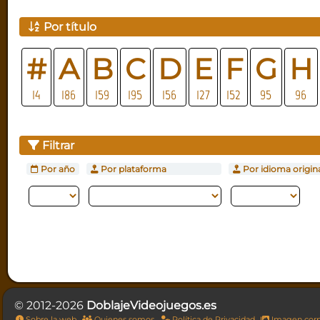
Por título
#
A
B
C
D
E
F
G
H
14
186
159
195
156
127
152
95
96
Filtrar
Por año
Por plataforma
Por idioma origin
© 2012-2026
DoblajeVideojuegos.es
Sobre la web
Quienes somos
Política de Privacidad
Imagen corp