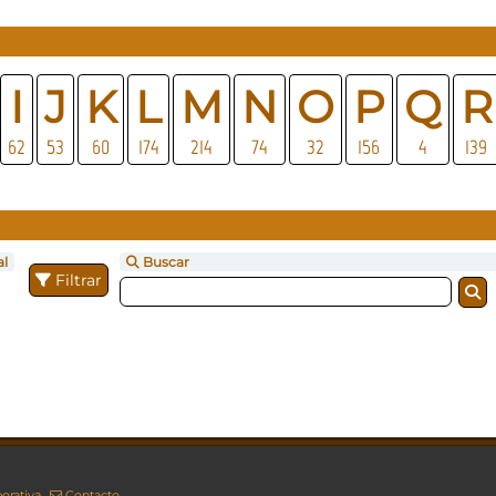
I
J
K
L
M
N
O
P
Q
R
62
53
60
174
214
74
32
156
4
139
al
Buscar
Filtrar
orativa
Contacto