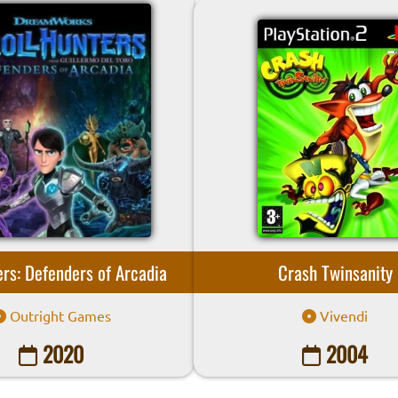
ers: Defenders of Arcadia
Crash Twinsanity
Outright Games
Vivendi
2020
2004