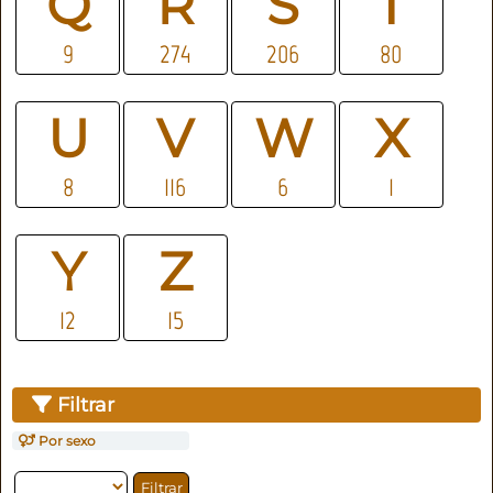
Q
R
S
T
9
274
206
80
U
V
W
X
8
116
6
1
Y
Z
12
15
Filtrar
Por sexo