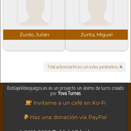
Zurdo, Julián
Zurita, Miguel
Total actores/actrices con estos parámetros:
14
DoblajeVideojuegos.es es un proyecto sin ánimo de lucro creado
por
Yova Turnes
Invítame a un café en Ko-Fi
Haz una donación vía PayPal