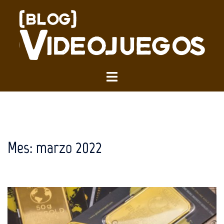
Saltar
al
contenido
Alternar
menú
Mes:
marzo 2022