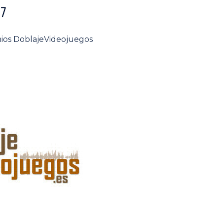
17
emios DoblajeVideojuegos