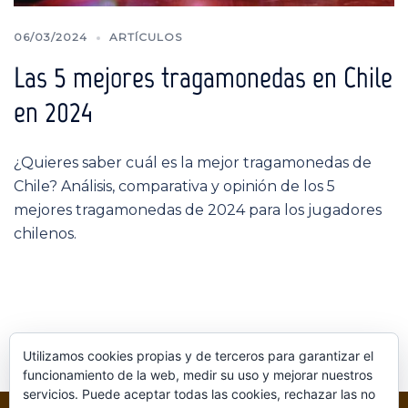
06/03/2024
ARTÍCULOS
Las 5 mejores tragamonedas en Chile
en 2024
¿Quieres saber cuál es la mejor tragamonedas de
Chile? Análisis, comparativa y opinión de los 5
mejores tragamonedas de 2024 para los jugadores
chilenos.
Utilizamos cookies propias y de terceros para garantizar el
funcionamiento de la web, medir su uso y mejorar nuestros
servicios. Puede aceptar todas las cookies, rechazar las no