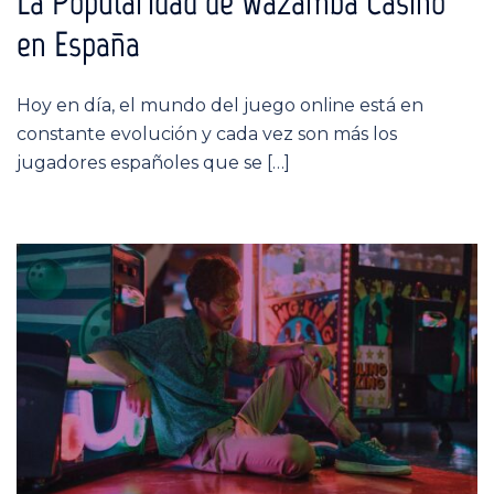
La Popularidad de Wazamba Casino
en España
Hoy en día, el mundo del juego online está en
constante evolución y cada vez son más los
jugadores españoles que se […]