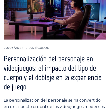
20/03/2024
ARTÍCULOS
Personalización del personaje en
videojuegos: el impacto del tipo de
cuerpo y el doblaje en la experiencia
de juego
La personalización del personaje se ha convertido
en un aspecto crucial de los videojuegos modernos,