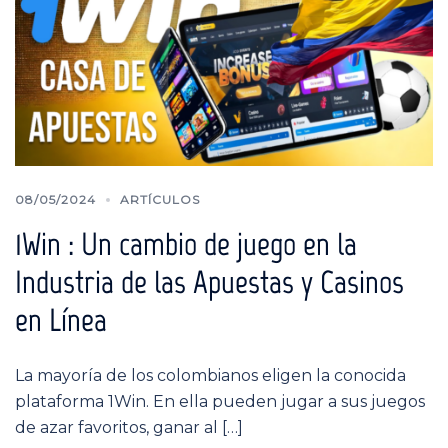
08/05/2024
ARTÍCULOS
1Win : Un cambio de juego en la
Industria de las Apuestas y Casinos
en Línea
La mayoría de los colombianos eligen la conocida
plataforma 1Win. En ella pueden jugar a sus juegos
de azar favoritos, ganar al […]