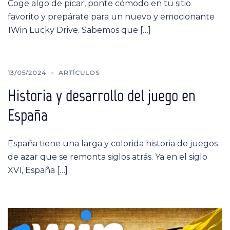
Coge algo de picar, ponte cómodo en tu sitio
favorito y prepárate para un nuevo y emocionante
1Win Lucky Drive. Sabemos que […]
13/05/2024
ARTÍCULOS
Historia y desarrollo del juego en
España
España tiene una larga y colorida historia de juegos
de azar que se remonta siglos atrás. Ya en el siglo
XVI, España […]