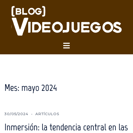
Saltar
al
contenido
Alternar
menú
Mes:
mayo 2024
30/05/2024
ARTÍCULOS
Inmersión: la tendencia central en las