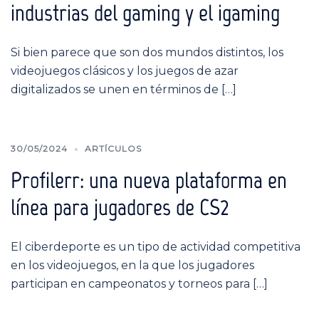
industrias del gaming y el igaming
Si bien parece que son dos mundos distintos, los
videojuegos clásicos y los juegos de azar
digitalizados se unen en términos de […]
30/05/2024
ARTÍCULOS
Profilerr: una nueva plataforma en
línea para jugadores de CS2
El ciberdeporte es un tipo de actividad competitiva
en los videojuegos, en la que los jugadores
participan en campeonatos y torneos para […]