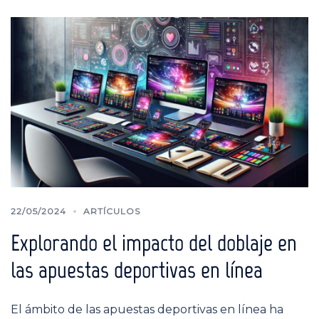
22/05/2024
ARTÍCULOS
Explorando el impacto del doblaje en
las apuestas deportivas en línea
El ámbito de las apuestas deportivas en línea ha