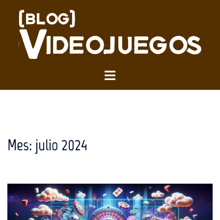
Saltar
al
contenido
Alternar
menú
Mes:
julio 2024