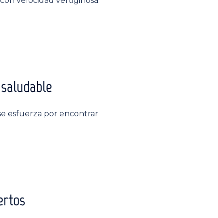
on velocidad vertiginosa:
 saludable
 se esfuerza por encontrar
ertos