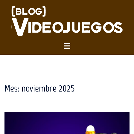
Saltar
al
contenido
Alternar
menú
Mes:
noviembre 2025