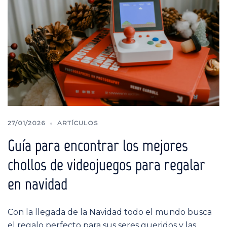
27/01/2026
ARTÍCULOS
Guía para encontrar los mejores
chollos de videojuegos para regalar
en navidad
Con la llegada de la Navidad todo el mundo busca
el regalo perfecto para sus seres queridos y las