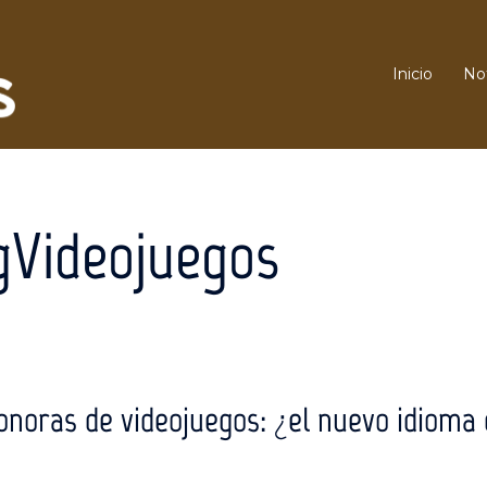
Inicio
Not
gVideojuegos
noras de videojuegos: ¿el nuevo idioma 