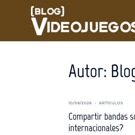
Saltar
al
contenido
Autor:
Blo
10/06/2026
ARTÍCULOS
Compartir bandas so
internacionales?