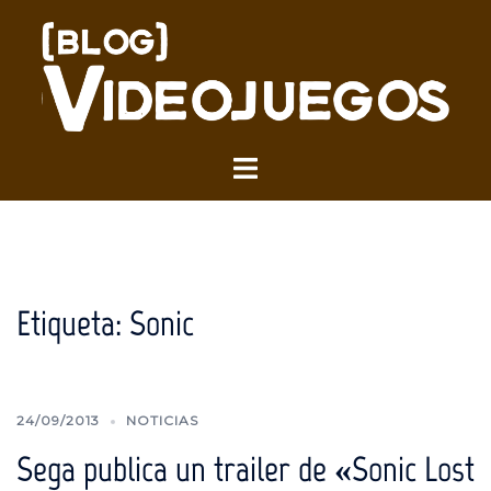
Saltar
al
contenido
Alternar
menú
Etiqueta:
Sonic
24/09/2013
NOTICIAS
Sega publica un trailer de «Sonic Lost