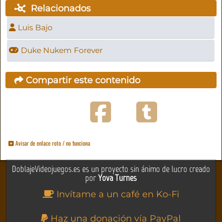
Relacionados
Luis Bajo
Duke Nukem Forever
Compartir este contenido
Avisar de enlace roto / no funciona
DoblajeVideojuegos.es es un proyecto sin ánimo de lucro creado
por
Yova Turnes
Invítame a un café en Ko-Fi
Haz una donación vía PayPal