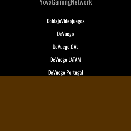
YovaGamingNetwork
DoblajeVideojuegos
DeVuego
DeVuego GAL
DeVuego LATAM
DeVuego Portugal