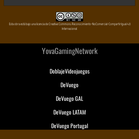
Esta obra está bajo una licencia de Creative Commons Reconocimiento-NoComercial-CompartirIgual 4.0
Internacional
YovaGamingNetwork
DoblajeVideojuegos
DeVuego
DeVuego GAL
DeVuego LATAM
DeVuego Portugal