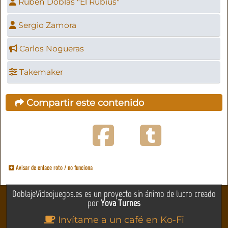
Rubén Doblas "El Rubius"
Sergio Zamora
Carlos Nogueras
Takemaker
Compartir este contenido
Avisar de enlace roto / no funciona
DoblajeVideojuegos.es es un proyecto sin ánimo de lucro creado
por
Yova Turnes
Invítame a un café en Ko-Fi