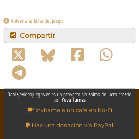
Volver a la ficha del juego
Compartir
DoblajeVideojuegos.es es un proyecto sin ánimo de lucro creado
por
Yova Turnes
Invítame a un café en Ko-Fi
Haz una donación vía PayPal