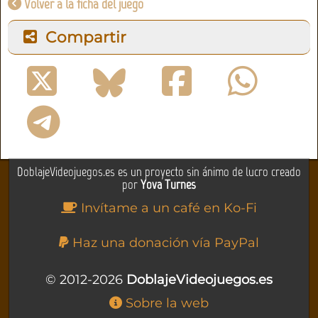
Volver a la ficha del juego
Compartir
DoblajeVideojuegos.es es un proyecto sin ánimo de lucro creado
por
Yova Turnes
Invítame a un café en Ko-Fi
Haz una donación vía PayPal
© 2012-2026
DoblajeVideojuegos.es
Sobre la web