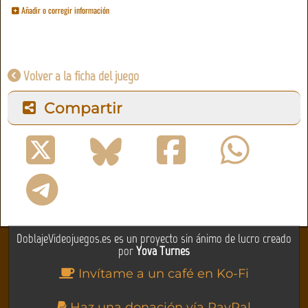
Añadir o corregir información
Volver a la ficha del juego
Compartir
DoblajeVideojuegos.es es un proyecto sin ánimo de lucro creado
por
Yova Turnes
Invítame a un café en Ko-Fi
Haz una donación vía PayPal