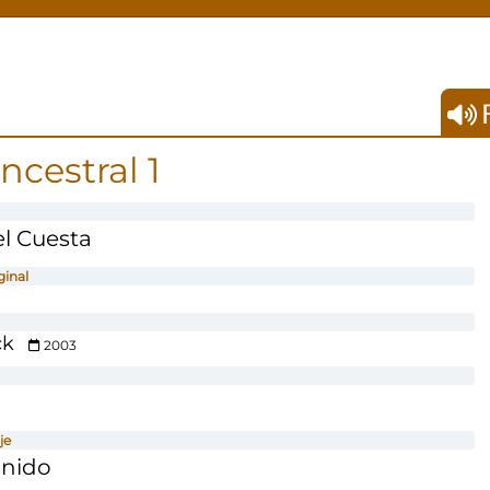
F
ncestral 1
l Cuesta
ginal
ck
2003
je
onido