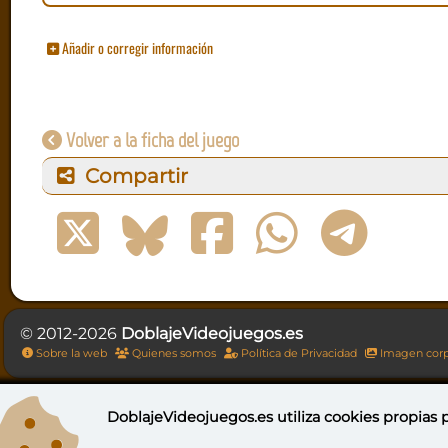
Añadir o corregir información
Volver a la ficha del juego
Compartir
© 2012-2026
DoblajeVideojuegos.es
Sobre la web
Quienes somos
Política de Privacidad
Imagen corp
DoblajeVideojuegos.es utiliza
cookies propias
p