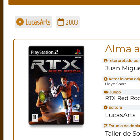
LucasArts
2003
Alma a
Interpretado por
Juan Migue
Actor idioma ori
Lloyd Sherr
Juego
RTX Red Ro
Editora
LucasArts
Estudio de dobla
Taller de S