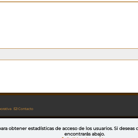
orativa
Contacto
ara obtener estadísticas de acceso de los usuarios. Si deseas
encontrarás abajo.
Esta obra está bajo una licencia de Creative Commons Reconocimiento-NoComercial-CompartirIgual 4.0 Internacional