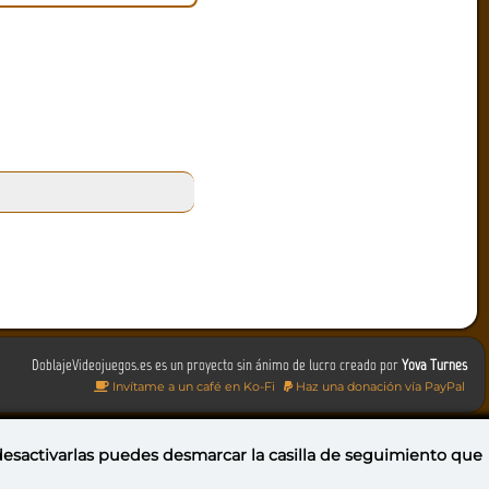
DoblajeVideojuegos.es es un proyecto sin ánimo de lucro creado por
Yova Turnes
Invítame a un café en Ko-Fi
Haz una donación vía PayPal
 desactivarlas puedes
desmarcar la casilla de seguimiento
que