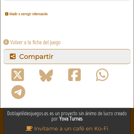
Añadir o corregir información
Volver a la ficha del juego
Compartir
DoblajeVideojuegos.es es un proyecto sin ánimo de lucro creado
por
Yova Turnes
Invítame a un café en Ko-Fi