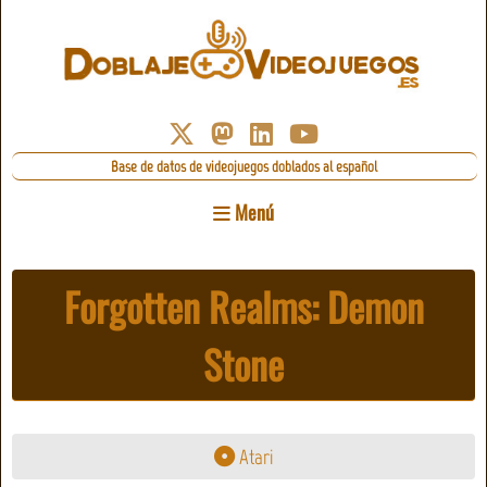
Base de datos de videojuegos doblados al español
Menú
Forgotten Realms: Demon
Stone
Atari