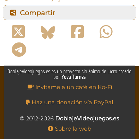
Compartir
DoblajeVideojuegos.es es un proyecto sin ánimo de lucro creado
por
Yova Turnes
Invítame a un café en Ko-Fi
Haz una donación vía PayPal
© 2012-2026
DoblajeVideojuegos.es
Sobre la web