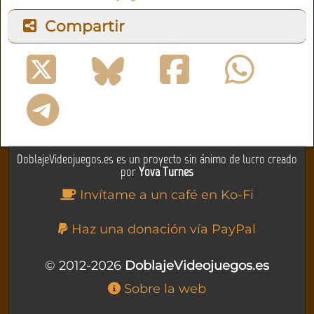
Compartir
DoblajeVideojuegos.es es un proyecto sin ánimo de lucro creado
por
Yova Turnes
Invítame a un café en Ko-Fi
Haz una donación vía PayPal
© 2012-2026
DoblajeVideojuegos.es
Sobre la web