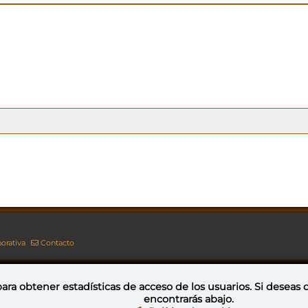
orativa
Contacto
ara obtener estadísticas de acceso de los usuarios. Si deseas
encontrarás abajo.
Esta obra está bajo una licencia de Creative Commons Reconocimiento-NoComercial-CompartirIgual 4.0 Internacional