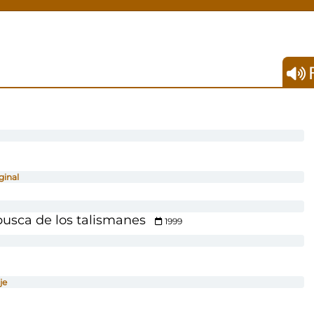
F
ginal
busca de los talismanes
1999
je