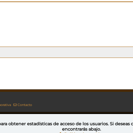
orativa
Contacto
ara obtener estadísticas de acceso de los usuarios. Si deseas
encontrarás abajo.
Esta obra está bajo una licencia de Creative Commons Reconocimiento-NoComercial-CompartirIgual 4.0 Internacional