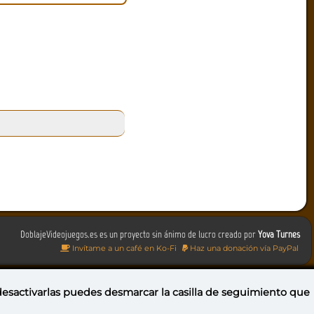
DoblajeVideojuegos.es es un proyecto sin ánimo de lucro creado por
Yova Turnes
Invítame a un café en Ko-Fi
Haz una donación vía PayPal
 desactivarlas puedes
desmarcar la casilla de seguimiento
que