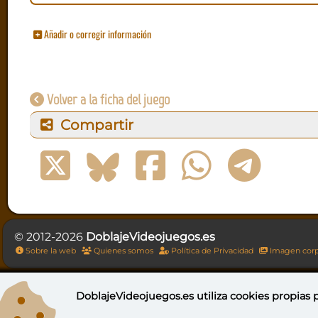
Añadir o corregir información
Volver a la ficha del juego
Compartir
© 2012-2026
DoblajeVideojuegos.es
Sobre la web
Quienes somos
Política de Privacidad
Imagen corp
DoblajeVideojuegos.es utiliza
cookies propias
p