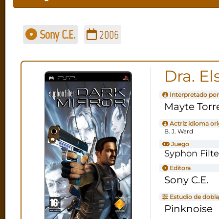
Sony C.E.
2006
Dra. E
Interpretado por
Mayte Torr
Actriz idioma ori
B. J. Ward
Juego
Syphon Filte
Editora
Sony C.E.
Estudio de dobla
Pinknoise