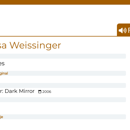
F
lsa Weissinger
es
ginal
r: Dark Mirror
2006
je