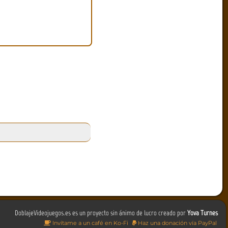
DoblajeVideojuegos.es es un proyecto sin ánimo de lucro creado por
Yova Turnes
Invítame a un café en Ko-Fi
Haz una donación vía PayPal