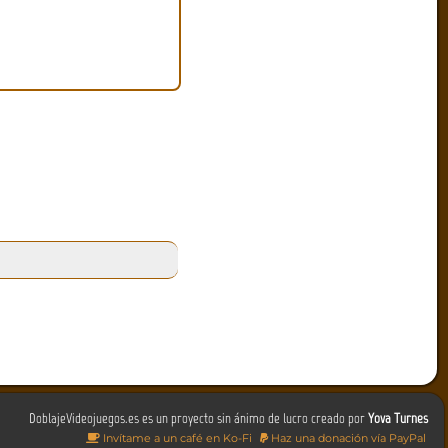
DoblajeVideojuegos.es es un proyecto sin ánimo de lucro creado por
Yova Turnes
Invítame a un café en Ko-Fi
Haz una donación vía PayPal