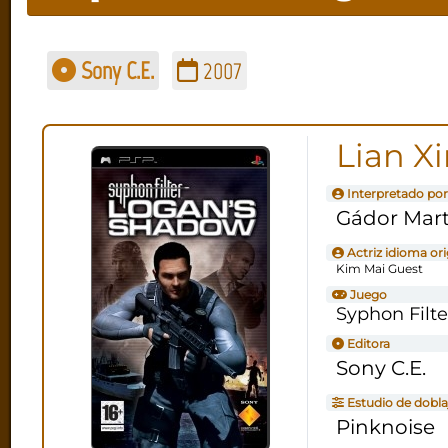
Sony C.E.
2007
Lian X
Interpretado por
Gádor Mart
Actriz idioma ori
Kim Mai Guest
Juego
Syphon Filt
Editora
Sony C.E.
Estudio de dobla
Pinknoise