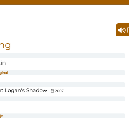
F
ing
ín
ginal
er: Logan's Shadow
2007
je