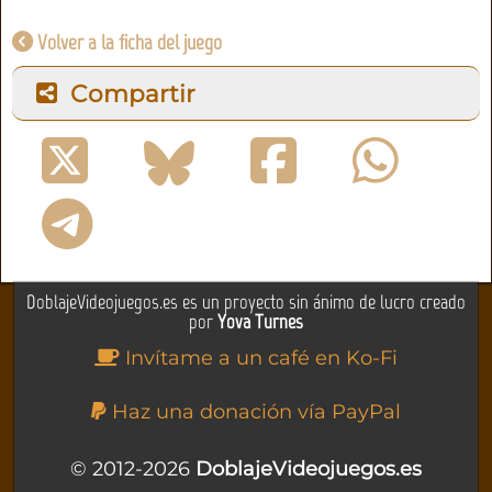
Volver a la ficha del juego
Compartir
DoblajeVideojuegos.es es un proyecto sin ánimo de lucro creado
por
Yova Turnes
Invítame a un café en Ko-Fi
Haz una donación vía PayPal
© 2012-2026
DoblajeVideojuegos.es