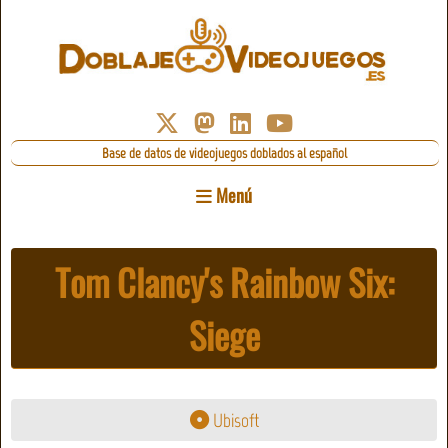
Base de datos de videojuegos doblados al español
Menú
Tom Clancy's Rainbow Six:
Siege
Ubisoft