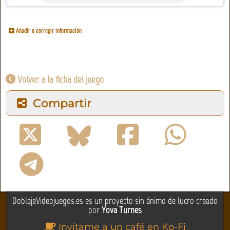
Añadir o corregir información
Volver a la ficha del juego
Compartir
DoblajeVideojuegos.es es un proyecto sin ánimo de lucro creado
por
Yova Turnes
Invítame a un café en Ko-Fi