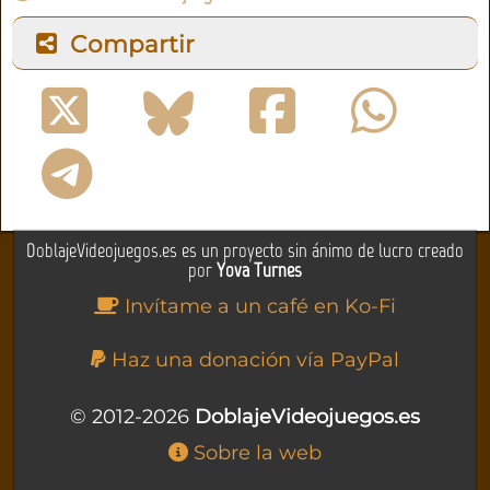
Compartir
DoblajeVideojuegos.es es un proyecto sin ánimo de lucro creado
por
Yova Turnes
Invítame a un café en Ko-Fi
Haz una donación vía PayPal
© 2012-2026
DoblajeVideojuegos.es
Sobre la web